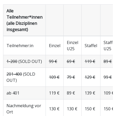
Alle
Teilnehmer*innen
(alle Disziplinen
insgesamt)
Einzel
Staffel
Teilnehmer
:in
Einzel
Staffel
U25
U25
1-200
(SOLD OUT)
99 €
69 €
119 €
89 €
201-400
(SOLD
109 €
79 €
129 €
99 €
OUT)
ab 401
119 €
89 €
139 €
109 €
Nachmeldung vor
130 €
130 €
150 €
150 €
Ort